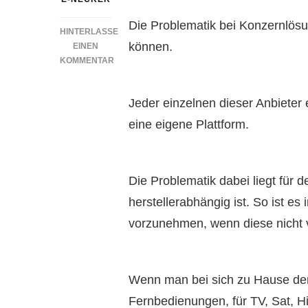
Die Problematik bei Konzernlösung
HINTERLASSE
können.
EINEN
KOMMENTAR
ZU
HERSTELLERUNABHÄNGIGES
Jeder einzelnen dieser Anbieter e
SMART
HOME
eine eigene Plattform.
–
IST
DAS
MÖGLICH?
Die Problematik dabei liegt für d
herstellerabhängig ist. So ist es
vorzunehmen, wenn diese nicht 
Wenn man bei sich zu Hause den 
Fernbedienungen, für TV, Sat, 