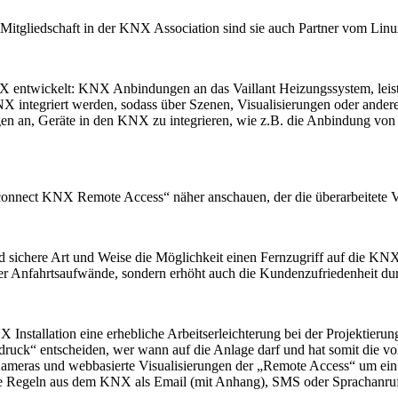
itgliedschaft in der KNX Association sind sie auch Partner vom Linux 
h KNX entwickelt: KNX Anbindungen an das Vaillant Heizungssystem, le
 integriert werden, sodass über Szenen, Visualisierungen oder ander
n an, Geräte in den KNX zu integrieren, wie z.B. die Anbindung von 
connect KNX Remote Access“ näher anschauen, der die überarbeitete Ve
sichere Art und Weise die Möglichkeit einen Fernzugriff auf die KNX I
der Anfahrtsaufwände, sondern erhöht auch die Kundenzufriedenheit dur
Installation eine erhebliche Arbeitserleichterung bei der Projektieru
ruck“ entscheiden, wer wann auf die Anlage darf und hat somit die voll
Kameras und webbasierte Visualisierungen der „Remote Access“ um ein
 Regeln aus dem KNX als Email (mit Anhang), SMS oder Sprachanruf ve