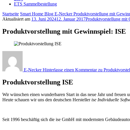
ETS Sammelbestellung
Startseite
Smart Home Blog E-Necker
Produktvorstellung mit Gewin
Aktualisiert am
13. Juni 2024
12. Januar 2017
Produktvorstellung mit
Produktvorstellung mit Gewinnspiel: ISE
E-Necker
Hinterlasse einen Kommentar
zu Produktvorste
Produktvorstellung ISE
Wir w
ü
nschen einen wunderbaren Start in das neue Jahr und freuen 
Heute schauen wir uns den deutschen Hersteller
ise Individuelle So
Seit 1996 besch
ä
ftig sich die ise GmbH mit modernsten Geb
ä
udeauto