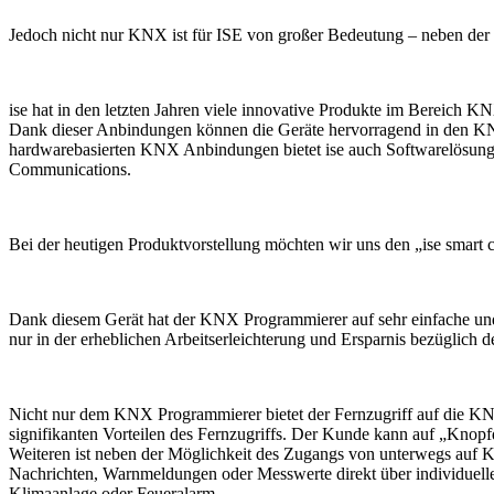
Jedoch nicht nur KNX ist für ISE von großer Bedeutung – neben der M
ise hat in den letzten Jahren viele innovative Produkte im Bereic
Dank dieser Anbindungen können die Geräte hervorragend in den KNX
hardwarebasierten KNX Anbindungen bietet ise auch Softwarelösunge
Communications.
Bei der heutigen Produktvorstellung möchten wir uns den „ise smart 
Dank diesem Gerät hat der KNX Programmierer auf sehr einfache und 
nur in der erheblichen Arbeitserleichterung und Ersparnis bezüglich 
Nicht nur dem KNX Programmierer bietet der Fernzugriff auf die KNX 
signifikanten Vorteilen des Fernzugriffs. Der Kunde kann auf „Knopfd
Weiteren ist neben der Möglichkeit des Zugangs von unterwegs auf 
Nachrichten, Warnmeldungen oder Messwerte direkt über individuelle
Klimaanlage oder Feueralarm.