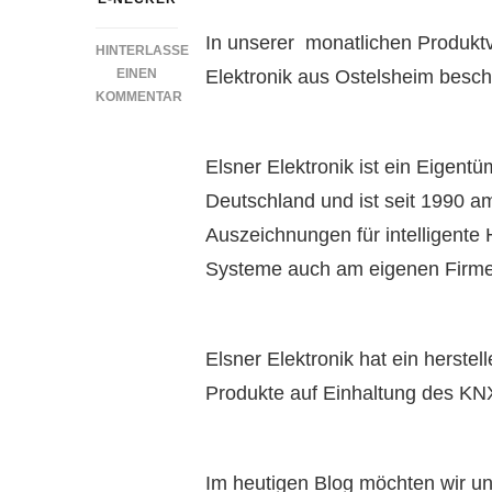
In unserer monatlichen Produktv
HINTERLASSE
Elektronik aus Ostelsheim besch
EINEN
KOMMENTAR
ZU
PRODUKTVORSTELLUNG
Elsner Elektronik ist ein Eigen
MIT
GEWINNSPIEL:
Deutschland und ist seit 1990 
SIBLIK/ELSNER
Auszeichnungen für intelligente
„CORLO
TOUCH“
Systeme auch am eigenen Firmen
Elsner Elektronik hat ein herste
Produkte auf Einhaltung des KNX
Im heutigen Blog möchten wir 