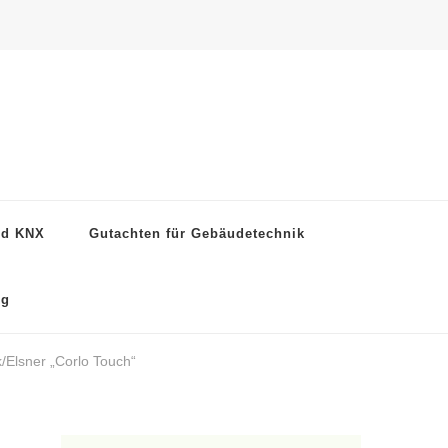
nd KNX
Gutachten für Gebäudetechnik
ng
k/Elsner „Corlo Touch“