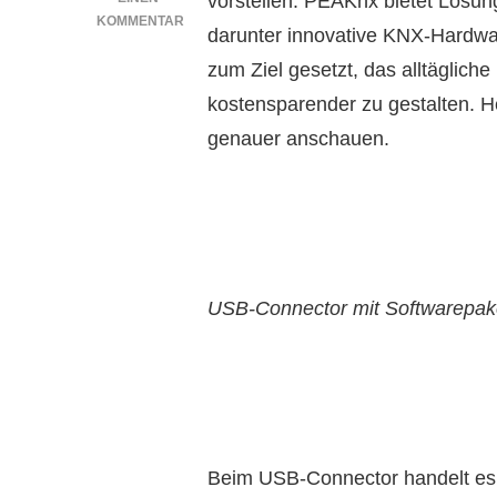
vorstellen: PEAKnx bietet Lösu
KOMMENTAR
darunter innovative KNX-Hardw
ZU
zum Ziel gesetzt, das alltäglic
PRODUKTVORSTELLUNG
MIT
kostensparender zu gestalten.
GEWINNSPIEL:
genauer anschauen.
PEAKNX
USB-Connector mit Softwarepake
Beim USB-Connector handelt es s