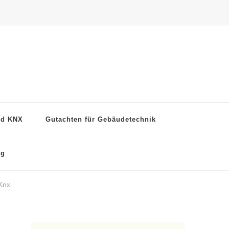
nd KNX
Gutachten für Gebäudetechnik
ng
Knx